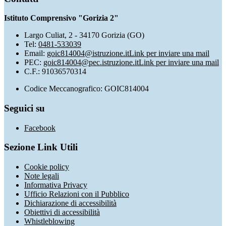
Istituto Comprensivo "Gorizia 2"
Largo Culiat, 2 - 34170 Gorizia (GO)
Tel:
0481-533039
Email:
goic814004@istruzione.it
Link per inviare una mail
PEC:
goic814004@pec.istruzione.it
Link per inviare una mail
C.F.: 91036570314
Codice Meccanografico: GOIC814004
Seguici su
Facebook
Sezione Link Utili
Cookie policy
Note legali
Informativa Privacy
Ufficio Relazioni con il Pubblico
Dichiarazione di accessibilità
Obiettivi di accessibilità
Whistleblowing