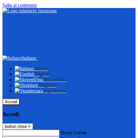
Salta al contenuto
Italiano
Italiano
English
Slovenščina
Shqiptare
Українська
Accedi
Accedi
button close
×
Nome Utente