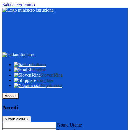
Salta al contenuto
Italiano
Italiano
English
Slovenščina
Shqiptare
Українська
Accedi
Accedi
button close
×
Nome Utente