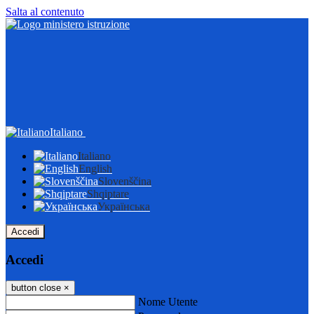
Salta al contenuto
Italiano
Italiano
English
Slovenščina
Shqiptare
Українська
Accedi
Accedi
button close
×
Nome Utente