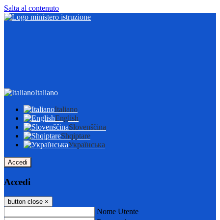
Salta al contenuto
Italiano
Italiano
English
Slovenščina
Shqiptare
Українська
Accedi
Accedi
button close
×
Nome Utente