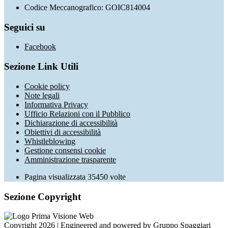
Codice Meccanografico: GOIC814004
Seguici su
Facebook
Sezione Link Utili
Cookie policy
Note legali
Informativa Privacy
Ufficio Relazioni con il Pubblico
Dichiarazione di accessibilità
Obiettivi di accessibilità
Whistleblowing
Gestione consensi cookie
Amministrazione trasparente
Pagina visualizzata
35450
volte
Sezione Copyright
Copyright 2026 | Engineered and powered by Gruppo Spaggiari