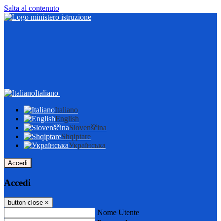
Salta al contenuto
Italiano
Italiano
English
Slovenščina
Shqiptare
Українська
Accedi
Accedi
button close
×
Nome Utente