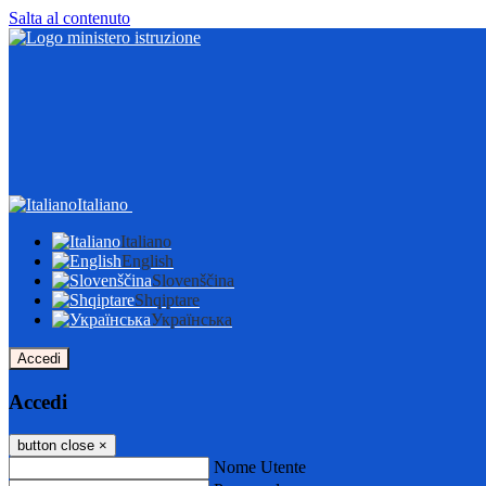
Salta al contenuto
Italiano
Italiano
English
Slovenščina
Shqiptare
Українська
Accedi
Accedi
button close
×
Nome Utente