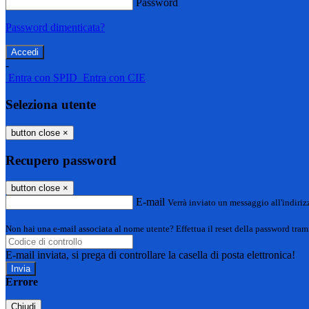
Password
Password dimenticata?
-
Entra con SPID
Entra con CIE
Seleziona utente
button close
×
Recupero password
button close
×
E-mail
Verrà inviato un messaggio all'indirizz
Non hai una e-mail associata al nome utente? Effettua il reset della password tram
E-mail inviata, si prega di controllare la casella di posta elettronica!
Errore
Chiudi