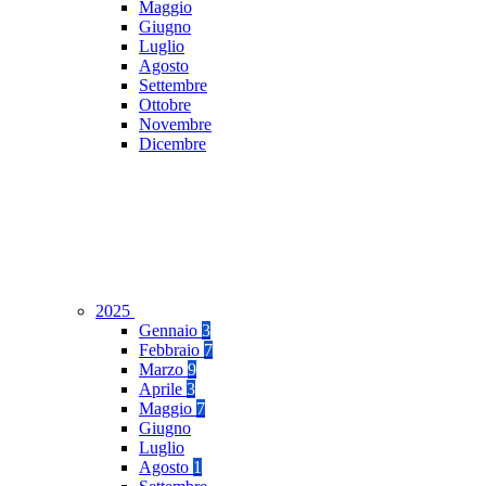
Maggio
Giugno
Luglio
Agosto
Settembre
Ottobre
Novembre
Dicembre
2025
Gennaio
3
Febbraio
7
Marzo
9
Aprile
3
Maggio
7
Giugno
Luglio
Agosto
1