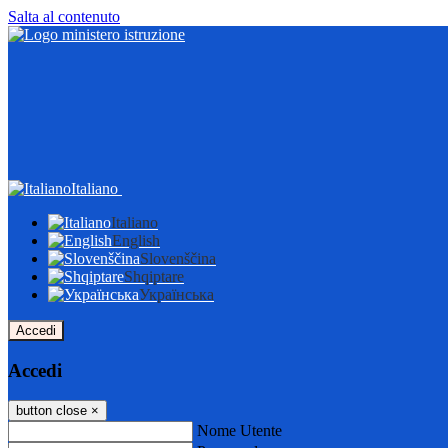
Salta al contenuto
Italiano
Italiano
English
Slovenščina
Shqiptare
Українська
Accedi
Accedi
button close
×
Nome Utente