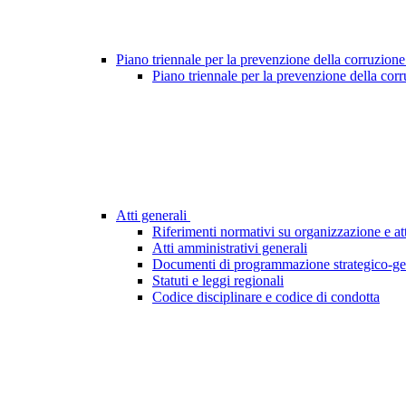
Piano triennale per la prevenzione della corruzione
Piano triennale per la prevenzione della cor
Atti generali
Riferimenti normativi su organizzazione e att
Atti amministrativi generali
Documenti di programmazione strategico-ge
Statuti e leggi regionali
Codice disciplinare e codice di condotta