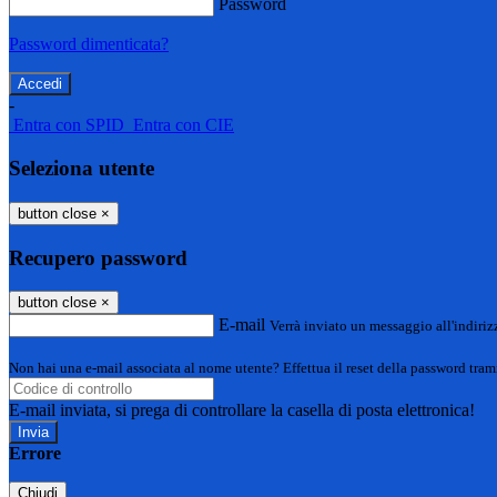
Password
Password dimenticata?
-
Entra con SPID
Entra con CIE
Seleziona utente
button close
×
Recupero password
button close
×
E-mail
Verrà inviato un messaggio all'indirizz
Non hai una e-mail associata al nome utente? Effettua il reset della password tram
E-mail inviata, si prega di controllare la casella di posta elettronica!
Errore
Chiudi