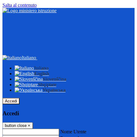
Salta al contenuto
Italiano
Italiano
English
Slovenščina
Shqiptare
Українська
Accedi
Accedi
button close
×
Nome Utente