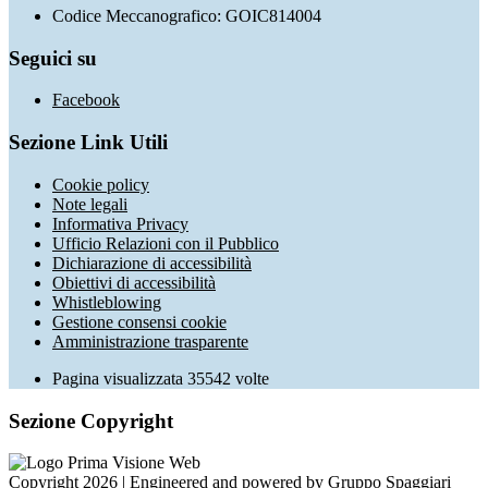
Codice Meccanografico: GOIC814004
Seguici su
Facebook
Sezione Link Utili
Cookie policy
Note legali
Informativa Privacy
Ufficio Relazioni con il Pubblico
Dichiarazione di accessibilità
Obiettivi di accessibilità
Whistleblowing
Gestione consensi cookie
Amministrazione trasparente
Pagina visualizzata
35542
volte
Sezione Copyright
Copyright 2026 | Engineered and powered by Gruppo Spaggiari