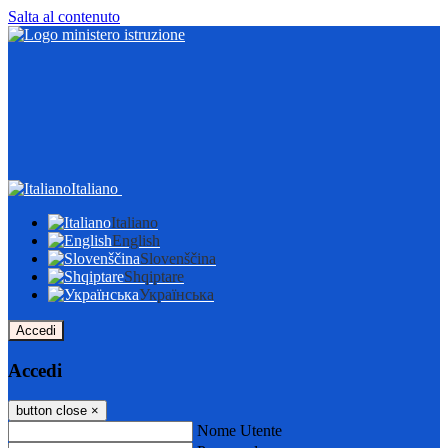
Salta al contenuto
Italiano
Italiano
English
Slovenščina
Shqiptare
Українська
Accedi
Accedi
button close
×
Nome Utente