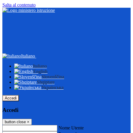
Salta al contenuto
Italiano
Italiano
English
Slovenščina
Shqiptare
Українська
Accedi
Accedi
button close
×
Nome Utente