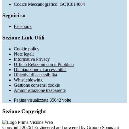
Codice Meccanografico: GOIC814004
Seguici su
Facebook
Sezione Link Utili
Cookie policy
Note legali
Informativa Privacy
Ufficio Relazioni con il Pubblico
Dichiarazione di accessibilità
Obiettivi di accessibilità
Whistleblowing
Gestione consensi cookie
Amministrazione trasparente
Pagina visualizzata
35642
volte
Sezione Copyright
Copyright 2026 | Engineered and powered by Gruppo Spaggiari