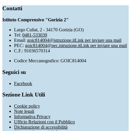
Contatti
Istituto Comprensivo "Gorizia 2"
Largo Culiat, 2 - 34170 Gorizia (GO)
Tel:
0481-533039
Email:
goic814004@istruzione.it
Link per inviare una mail
PEC:
goic814004@pec.istruzione.it
Link per inviare una mail
C.F.: 91036570314
Codice Meccanografico: GOIC814004
Seguici su
Facebook
Sezione Link Utili
Cookie policy
Note legali
Informativa Privacy
Ufficio Relazioni con il Pubblico
Dichiarazione di accessibilità