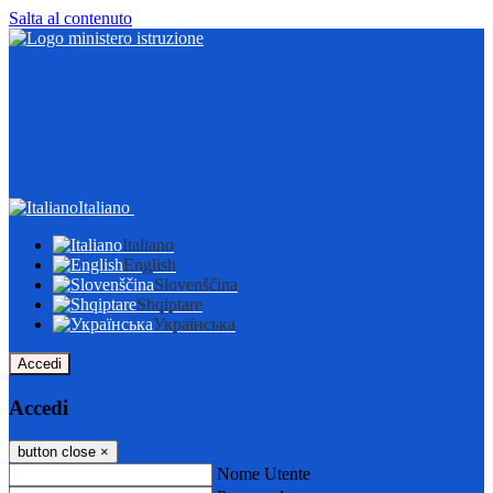
Salta al contenuto
Italiano
Italiano
English
Slovenščina
Shqiptare
Українська
Accedi
Accedi
button close
×
Nome Utente