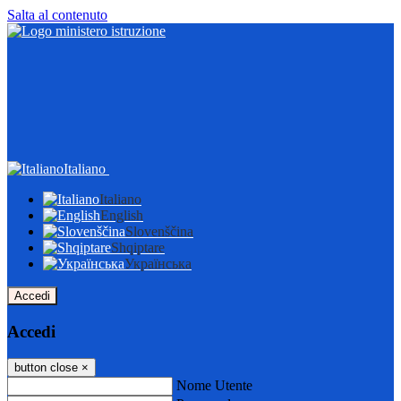
Salta al contenuto
Italiano
Italiano
English
Slovenščina
Shqiptare
Українська
Accedi
Accedi
button close
×
Nome Utente