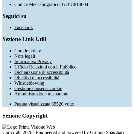
Codice Meccanografico: GOIC814004
Seguici su
Facebook
Sezione Link Utili
Cookie policy
Note legali
Informativa Privacy
Ufficio Relazioni con il Pubblico
Dichiarazione di accessibilità
Obiettivi di accessibilità
Whistleblowing
Gestione consensi cookie
Amministrazione trasparente
Pagina visualizzata
35520
volte
Sezione Copyright
Copyright 2026 | Engineered and powered by Gruppo Spaggiari