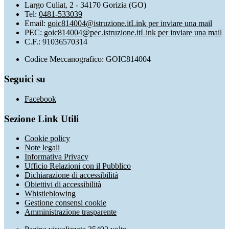
Largo Culiat, 2 - 34170 Gorizia (GO)
Tel:
0481-533039
Email:
goic814004@istruzione.it
Link per inviare una mail
PEC:
goic814004@pec.istruzione.it
Link per inviare una mail
C.F.: 91036570314
Codice Meccanografico: GOIC814004
Seguici su
Facebook
Sezione Link Utili
Cookie policy
Note legali
Informativa Privacy
Ufficio Relazioni con il Pubblico
Dichiarazione di accessibilità
Obiettivi di accessibilità
Whistleblowing
Gestione consensi cookie
Amministrazione trasparente