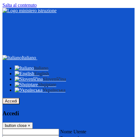
Salta al contenuto
Italiano
Italiano
English
Slovenščina
Shqiptare
Українська
Accedi
Accedi
button close
×
Nome Utente