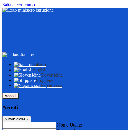
Salta al contenuto
Italiano
Italiano
English
Slovenščina
Shqiptare
Українська
Accedi
Accedi
button close
×
Nome Utente