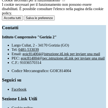
Cookie necessari per il funzionamento
I cookie necessari per il funzionamento non possono essere
disabilitati. È possibile consultare l'elenco nella pagina della cookie
policy.
Accetta tutti
Salva le preferenze
Contatti
Istituto Comprensivo "Gorizia 2"
Largo Culiat, 2 - 34170 Gorizia (GO)
Tel:
0481-533039
Email:
goic814004@istruzione.it
Link per inviare una mail
PEC:
goic814004@pec.istruzione.it
Link per inviare una mail
C.F.: 91036570314
Codice Meccanografico: GOIC814004
Seguici su
Facebook
Sezione Link Utili
Cookie policy