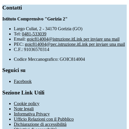
Contatti
Istituto Comprensivo "Gorizia 2"
Largo Culiat, 2 - 34170 Gorizia (GO)
Tel:
0481-533039
Email:
goic814004@istruzione.it
Link per inviare una mail
PEC:
goic814004@pec.istruzione.it
Link per inviare una mail
C.F.: 91036570314
Codice Meccanografico: GOIC814004
Seguici su
Facebook
Sezione Link Utili
Cookie policy
Note legali
Informativa Privacy
Ufficio Relazioni con il Pubblico
Dichiarazione di accessibilità