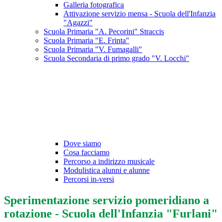
Galleria fotografica
Attivazione servizio mensa - Scuola dell'Infanzia
"Agazzi"
Scuola Primaria "A. Pecorini" Straccis
Scuola Primaria "E. Frinta"
Scuola Primaria "V. Fumagalli"
Scuola Secondaria di primo grado "V. Locchi"
Dove siamo
Cosa facciamo
Percorso a indirizzo musicale
Modulistica alunni e alunne
Percorsi in-versi
Sperimentazione servizio pomeridiano a
rotazione - Scuola dell'Infanzia "Furlani"