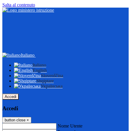
Salta al contenuto
Italiano
Italiano
English
Slovenščina
Shqiptare
Українська
Accedi
Accedi
button close
×
Nome Utente