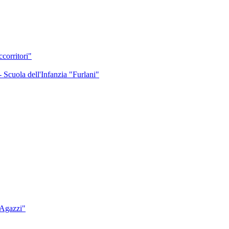
corritori"
 Scuola dell'Infanzia "Furlani"
"Agazzi"