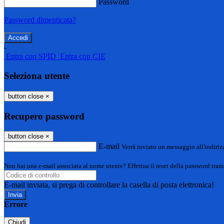
Password
Password dimenticata?
-
Entra con SPID
Entra con CIE
Seleziona utente
button close
×
Recupero password
button close
×
E-mail
Verrà inviato un messaggio all'indirizz
Non hai una e-mail associata al nome utente? Effettua il reset della password tram
E-mail inviata, si prega di controllare la casella di posta elettronica!
Errore
Chiudi