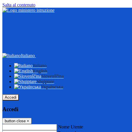
Salta al contenuto
Italiano
Italiano
English
Slovenščina
Shqiptare
Українська
Accedi
Accedi
button close
×
Nome Utente