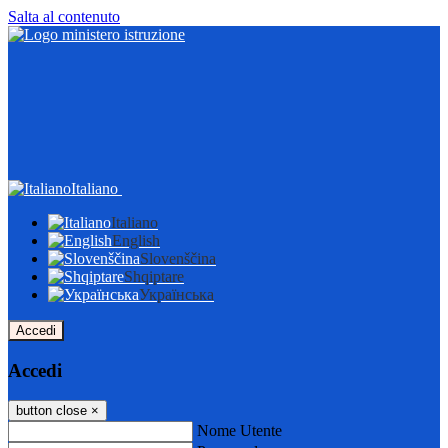
Salta al contenuto
Italiano
Italiano
English
Slovenščina
Shqiptare
Українська
Accedi
Accedi
button close
×
Nome Utente