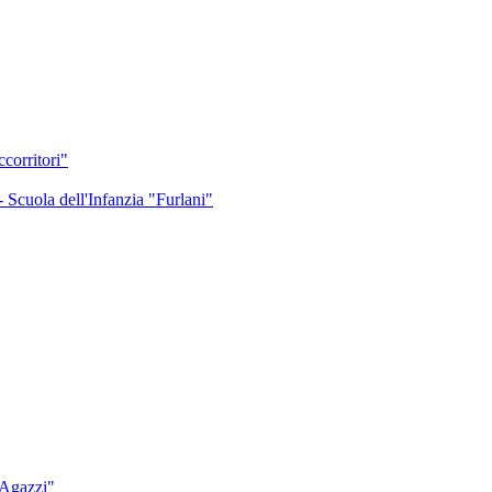
corritori"
 Scuola dell'Infanzia "Furlani"
"Agazzi"