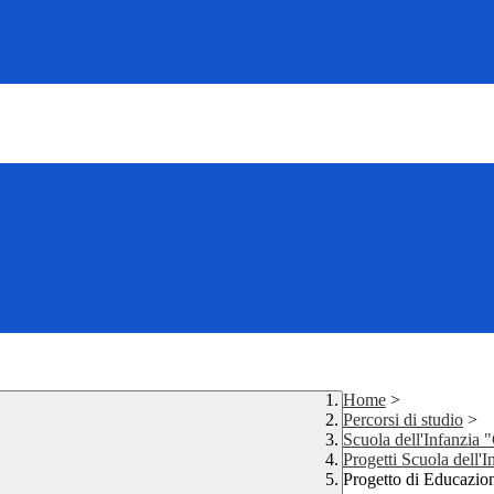
Home
>
Percorsi di studio
>
Scuola dell'Infanzia 
Progetti Scuola dell'I
Progetto di Educazio