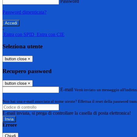
Password
Password dimenticata?
-
Entra con SPID
Entra con CIE
Seleziona utente
button close
×
Recupero password
button close
×
E-mail
Verrà inviato un messaggio all'indirizz
Non hai una e-mail associata al nome utente? Effettua il reset della password tram
E-mail inviata, si prega di controllare la casella di posta elettronica!
Errore
Chiudi