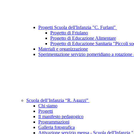
Progetti Scuola dell'Infanzia "C. Furlani"
Progetto di Friulano
Progetto di Educazione Alimentare
Progetto di Educazione Sanitaria "Piccoli soc
Materiali e organizzazione
Sperimentazione servizio pomeridiano a rotazione -
Scuola dell’Infanzia “R. Agazzi”
Chi siamo
Progetti
Il manifesto pedagogico
Programmazioni
Galleria fotografica
Attivazione servizio mensa - Scuola dell'Infanzia 