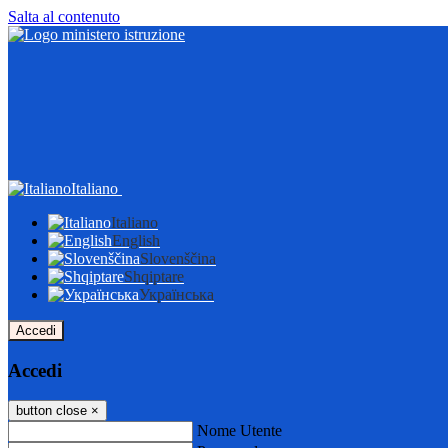
Salta al contenuto
Italiano
Italiano
English
Slovenščina
Shqiptare
Українська
Accedi
Accedi
button close
×
Nome Utente