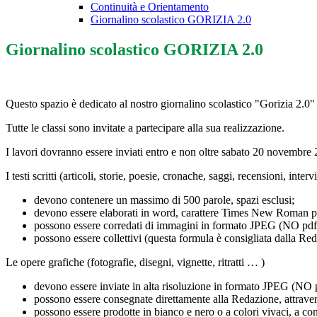
Continuità e Orientamento
Giornalino scolastico GORIZIA 2.0
Giornalino scolastico GORIZIA 2.0
Questo spazio è dedicato al nostro giornalino scolastico
"Gorizia 2.0"
Tutte le classi sono invitate a partecipare alla sua realizzazione.
I lavori dovranno essere inviati entro e non oltre
sabato 20 novembre 
I testi scritti
(articoli, storie, poesie, cronache, saggi, recensioni, interv
devono contenere un massimo di 500 parole, spazi esclusi;
devono essere elaborati in
word
, carattere
Times New Roman
p
possono essere corredati di immagini in formato JPEG (NO pdf o w
possono essere collettivi (questa formula è consigliata dalla Redaz
Le
opere grafiche
(fotografie, disegni, vignette, ritratti … )
devono essere inviate in alta risoluzione in formato JPEG (NO 
possono essere consegnate direttamente alla Redazione, attravers
possono essere prodotte in bianco e nero o a colori vivaci, a con