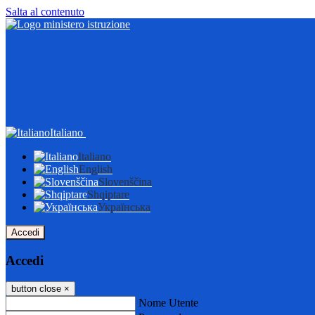
Salta al contenuto
Italiano
Italiano
English
Slovenščina
Shqiptare
Українська
Accedi
Accedi
button close
×
Nome Utente