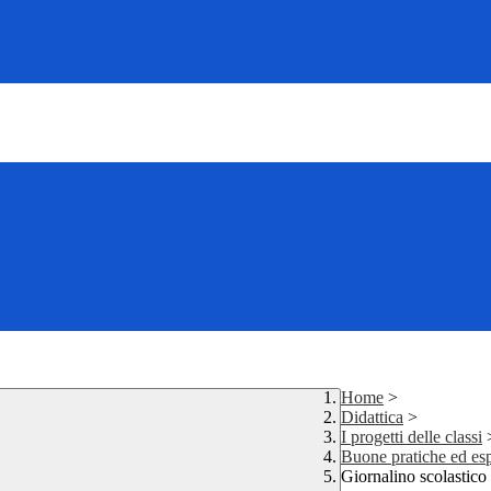
Home
>
Didattica
>
I progetti delle classi
Buone pratiche ed esp
Giornalino scolasti