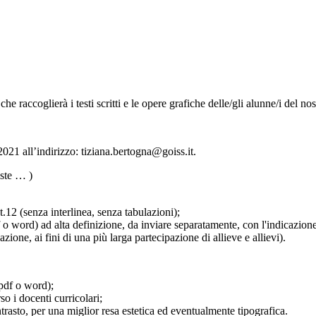
che raccoglierà i testi scritti e le opere grafiche delle/gli alunne/i del nos
2021
all’indirizzo:
tiziana.bertogna@goiss.it.
iste … )
t.12 (senza interlinea, senza tabulazioni);
ord) ad alta definizione, da inviare separatamente, con l'indicazione d
ione, ai fini di una più larga partecipazione di allieve e allievi).
pdf o word);
o i docenti curricolari;
trasto, per una miglior resa estetica ed eventualmente tipografica.