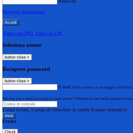
Password
Password dimenticata?
-
Entra con SPID
Entra con CIE
Seleziona utente
button close
×
Recupero password
button close
×
E-mail
Verrà inviato un messaggio all'indirizz
Non hai una e-mail associata al nome utente? Effettua il reset della password tram
E-mail inviata, si prega di controllare la casella di posta elettronica!
Errore
Chiudi