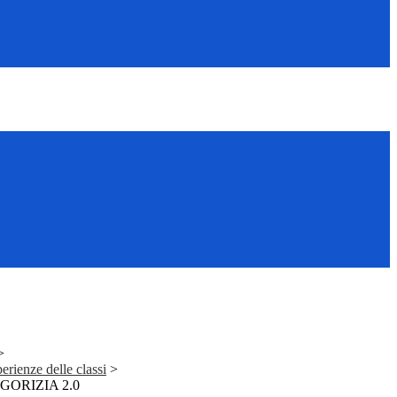
>
erienze delle classi
>
co GORIZIA 2.0