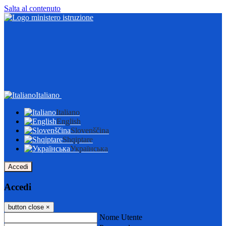
Salta al contenuto
Italiano
Italiano
English
Slovenščina
Shqiptare
Українська
Accedi
Accedi
button close
×
Nome Utente