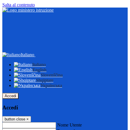
Salta al contenuto
Italiano
Italiano
English
Slovenščina
Shqiptare
Українська
Accedi
Accedi
button close
×
Nome Utente