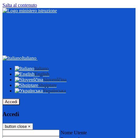
Salta al contenuto
Italiano
Italiano
English
Slovenščina
Shqiptare
Українська
Accedi
Accedi
button close
×
Nome Utente