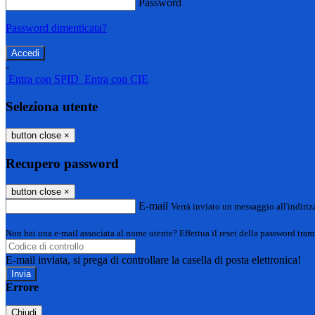
Password
Password dimenticata?
-
Entra con SPID
Entra con CIE
Seleziona utente
button close
×
Recupero password
button close
×
E-mail
Verrà inviato un messaggio all'indirizz
Non hai una e-mail associata al nome utente? Effettua il reset della password tram
E-mail inviata, si prega di controllare la casella di posta elettronica!
Errore
Chiudi