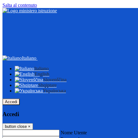
Salta al contenuto
Italiano
Italiano
English
Slovenščina
Shqiptare
Українська
Accedi
Accedi
button close
×
Nome Utente