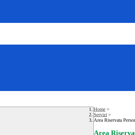
Home
>
Servizi
>
Area Riservata Perso
Area Riserva