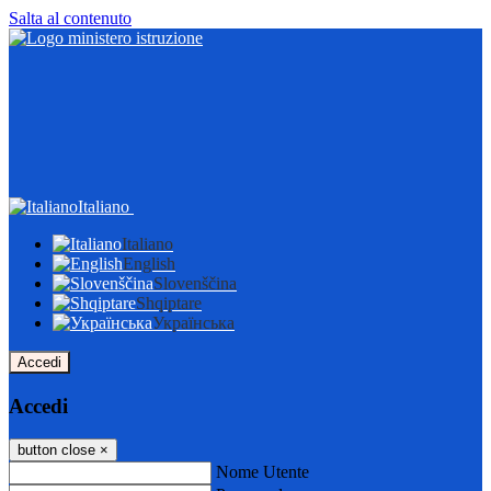
Salta al contenuto
Italiano
Italiano
English
Slovenščina
Shqiptare
Українська
Accedi
Accedi
button close
×
Nome Utente