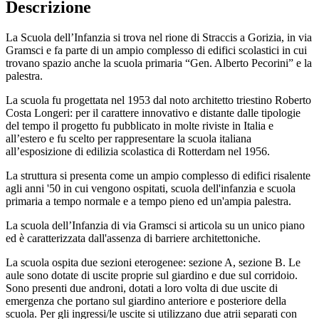
Descrizione
La Scuola dell’Infanzia si trova nel rione di Straccis a Gorizia, in via
Gramsci e fa parte di un ampio complesso di edifici scolastici in cui
trovano spazio anche la scuola primaria “Gen. Alberto Pecorini” e la
palestra.
La scuola fu progettata nel 1953 dal noto architetto triestino Roberto
Costa Longeri: per il carattere innovativo e distante dalle tipologie
del tempo il progetto fu pubblicato in molte riviste in Italia e
all’estero e fu scelto per rappresentare la scuola italiana
all’esposizione di edilizia scolastica di Rotterdam nel 1956.
La struttura si presenta come un ampio complesso di edifici risalente
agli anni '50 in cui vengono ospitati, scuola dell'infanzia e scuola
primaria a tempo normale e a tempo pieno ed un'ampia palestra.
La scuola dell’Infanzia di via Gramsci si articola su un unico piano
ed è caratterizzata dall'assenza di barriere architettoniche.
La scuola ospita due sezioni eterogenee: sezione A, sezione B. Le
aule sono dotate di uscite proprie sul giardino e due sul corridoio.
Sono presenti due androni, dotati a loro volta di due uscite di
emergenza che portano sul giardino anteriore e posteriore della
scuola. Per gli ingressi/le uscite si utilizzano due atrii separati con