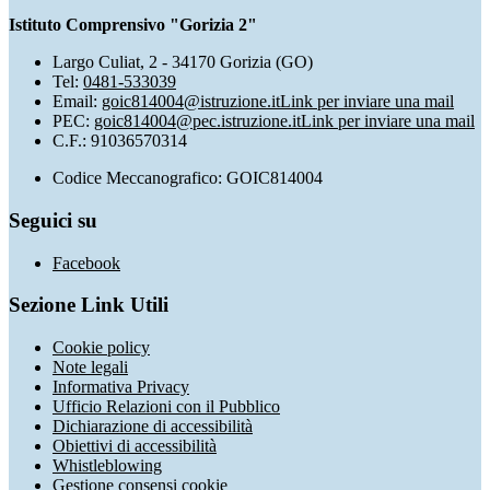
Istituto Comprensivo "Gorizia 2"
Largo Culiat, 2 - 34170 Gorizia (GO)
Tel:
0481-533039
Email:
goic814004@istruzione.it
Link per inviare una mail
PEC:
goic814004@pec.istruzione.it
Link per inviare una mail
C.F.: 91036570314
Codice Meccanografico: GOIC814004
Seguici su
Facebook
Sezione Link Utili
Cookie policy
Note legali
Informativa Privacy
Ufficio Relazioni con il Pubblico
Dichiarazione di accessibilità
Obiettivi di accessibilità
Whistleblowing
Gestione consensi cookie