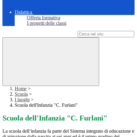
Didattica
Offerta formativa
I progetti delle classi
Campo di ricerca per le pagine del sito
Home
>
Scuola
>
I luoghi
>
Scuola dell'Infanzia "C. Furlani"
Scuola dell'Infanzia "C. Furlani"
La scuola dell’infanzia fa parte del Sistema integrato di educazione e
di istruzione dalla nascita ai sei anni ed è il primo gradino del