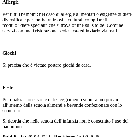
Allergie
Per tutti i bambini: nel caso di
allergie alimentari
o esigenze di
diete
diversificate per motivi religiosi – culturali
compilare il
modulo
“diete speciali”
che si trova online
sul sito del Comune -
servizi comunali ristorazione scolastica-
ed inviarlo via mail.
Giochi
Si precisa che
è vietato portare giochi da casa.
Feste
Per qualsiasi occasione di festeggiamento
si potranno portare
all’interno della scuola alimenti e bevande
confezionate con lo
scontrino.
Si ricorda che nella scuola dell’infanzia non è consentito l’uso del
pannolino.
Pubblicato:
30-08-2023 -
Revisione:
16-09-2025