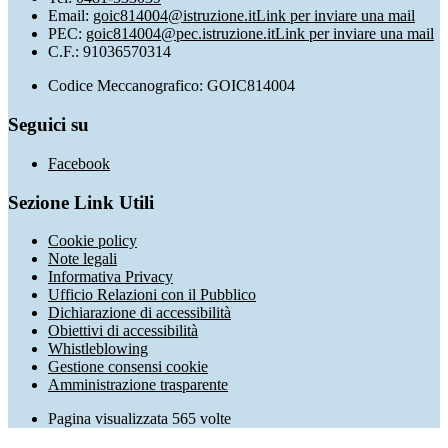
Email:
goic814004@istruzione.it
Link per inviare una mail
PEC:
goic814004@pec.istruzione.it
Link per inviare una mail
C.F.: 91036570314
Codice Meccanografico: GOIC814004
Seguici su
Facebook
Sezione Link Utili
Cookie policy
Note legali
Informativa Privacy
Ufficio Relazioni con il Pubblico
Dichiarazione di accessibilità
Obiettivi di accessibilità
Whistleblowing
Gestione consensi cookie
Amministrazione trasparente
Pagina visualizzata
565
volte