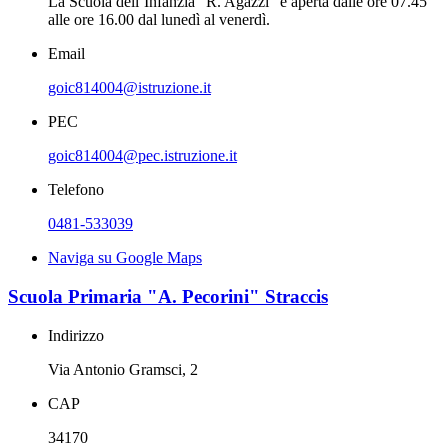
La Scuola dell’Infanzia “R. Agazzi” è aperta dalle ore 07.45
alle ore 16.00 dal lunedì al venerdì.
Email
goic814004@istruzione.it
PEC
goic814004@pec.istruzione.it
Telefono
0481-533039
Naviga su Google Maps
Scuola Primaria "A. Pecorini" Straccis
Indirizzo
Via Antonio Gramsci, 2
CAP
34170