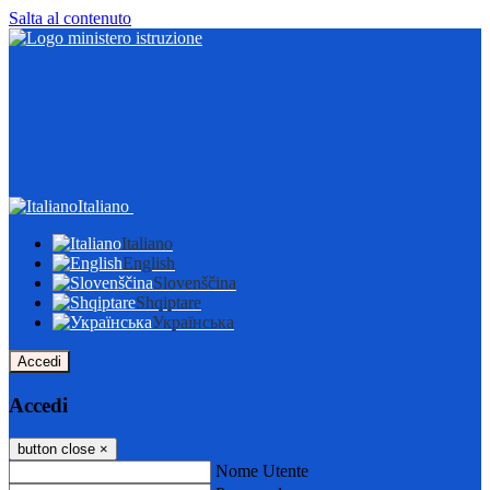
Salta al contenuto
Italiano
Italiano
English
Slovenščina
Shqiptare
Українська
Accedi
Accedi
button close
×
Nome Utente