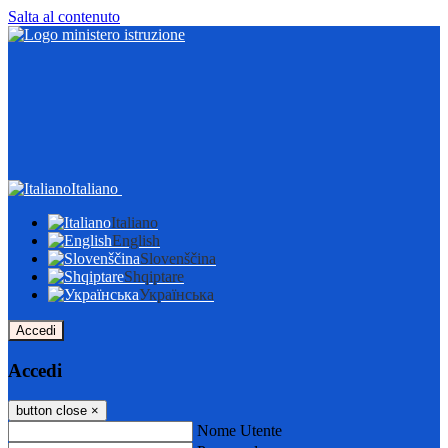
Salta al contenuto
Italiano
Italiano
English
Slovenščina
Shqiptare
Українська
Accedi
Accedi
button close
×
Nome Utente