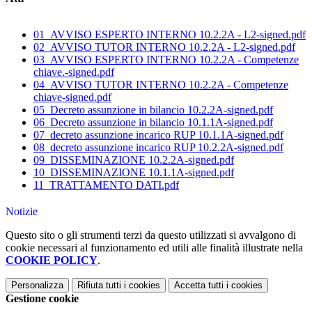
01_AVVISO ESPERTO INTERNO 10.2.2A - L2-signed.pdf
02_AVVISO TUTOR INTERNO 10.2.2A - L2-signed.pdf
03_AVVISO ESPERTO INTERNO 10.2.2A - Competenze
chiave.-signed.pdf
04_AVVISO TUTOR INTERNO 10.2.2A - Competenze
chiave-signed.pdf
05_Decreto assunzione in bilancio 10.2.2A-signed.pdf
06_Decreto assunzione in bilancio 10.1.1A-signed.pdf
07_decreto assunzione incarico RUP 10.1.1A-signed.pdf
08_decreto assunzione incarico RUP 10.2.2A-signed.pdf
09_DISSEMINAZIONE 10.2.2A-signed.pdf
10_DISSEMINAZIONE 10.1.1A-signed.pdf
11_TRATTAMENTO DATI.pdf
Notizie
Questo sito o gli strumenti terzi da questo utilizzati si avvalgono di
cookie necessari al funzionamento ed utili alle finalità illustrate nella
COOKIE POLICY
.
Personalizza
Rifiuta tutti
i cookies
Accetta tutti
i cookies
Gestione cookie