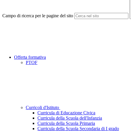
Campo di ricerca per le pagine del sito
Offerta formativa
PTOF
Curricoli d'Istituto
Curricula di Educazione Civica
Curricula della Scuola dell'Infanzia
Curricula della Scuola Primaria
Curricula della Scuola Secondaria di I grado