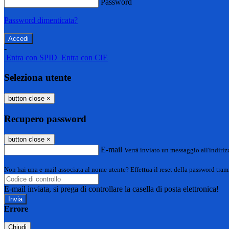
Password
Password dimenticata?
-
Entra con SPID
Entra con CIE
Seleziona utente
button close
×
Recupero password
button close
×
E-mail
Verrà inviato un messaggio all'indirizz
Non hai una e-mail associata al nome utente? Effettua il reset della password tram
E-mail inviata, si prega di controllare la casella di posta elettronica!
Errore
Chiudi