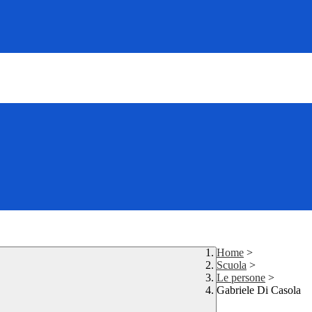
Home
>
Scuola
>
Le persone
>
Gabriele Di Casola