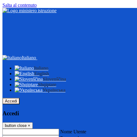
Salta al contenuto
Italiano
Italiano
English
Slovenščina
Shqiptare
Українська
Accedi
Accedi
button close
×
Nome Utente