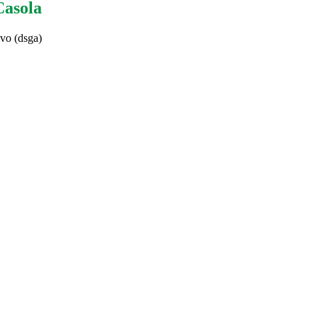
Casola
ivo (dsga)