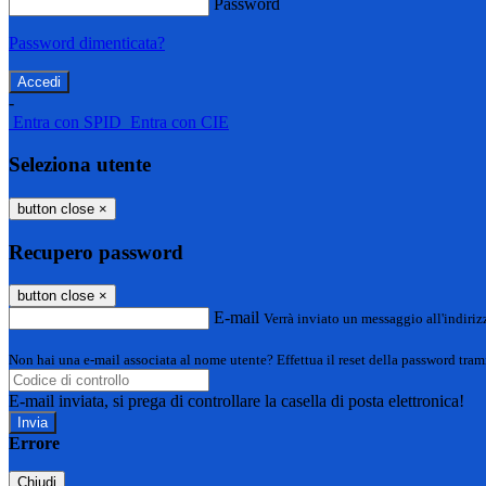
Password
Password dimenticata?
-
Entra con SPID
Entra con CIE
Seleziona utente
button close
×
Recupero password
button close
×
E-mail
Verrà inviato un messaggio all'indirizz
Non hai una e-mail associata al nome utente? Effettua il reset della password tram
E-mail inviata, si prega di controllare la casella di posta elettronica!
Errore
Chiudi