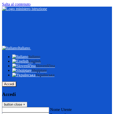
Salta al contenuto
Italiano
Italiano
English
Slovenščina
Shqiptare
Українська
Accedi
Accedi
button close
×
Nome Utente