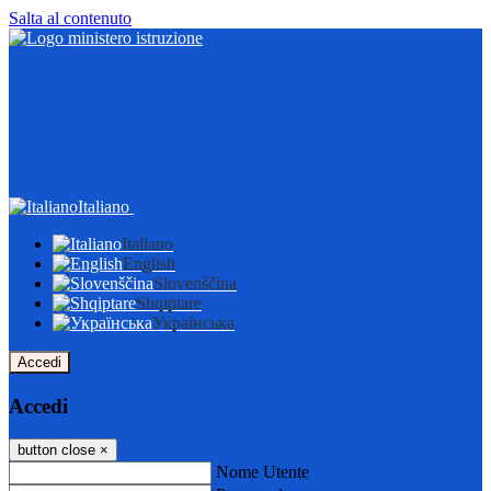
Salta al contenuto
Italiano
Italiano
English
Slovenščina
Shqiptare
Українська
Accedi
Accedi
button close
×
Nome Utente