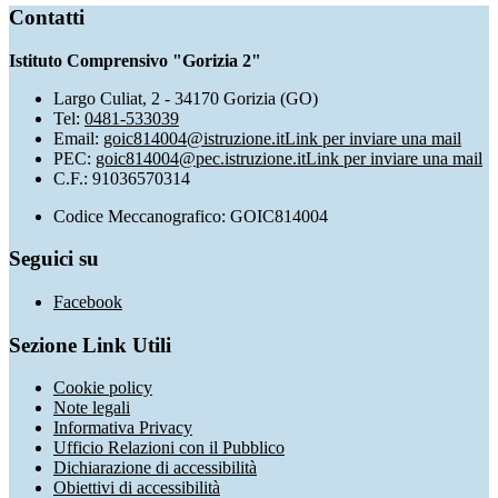
Contatti
Istituto Comprensivo "Gorizia 2"
Largo Culiat, 2 - 34170 Gorizia (GO)
Tel:
0481-533039
Email:
goic814004@istruzione.it
Link per inviare una mail
PEC:
goic814004@pec.istruzione.it
Link per inviare una mail
C.F.: 91036570314
Codice Meccanografico: GOIC814004
Seguici su
Facebook
Sezione Link Utili
Cookie policy
Note legali
Informativa Privacy
Ufficio Relazioni con il Pubblico
Dichiarazione di accessibilità
Obiettivi di accessibilità