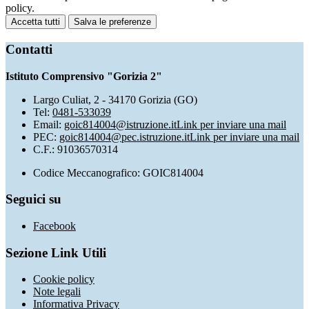
policy.
Accetta tutti
Salva le preferenze
Contatti
Istituto Comprensivo "Gorizia 2"
Largo Culiat, 2 - 34170 Gorizia (GO)
Tel:
0481-533039
Email:
goic814004@istruzione.it
Link per inviare una mail
PEC:
goic814004@pec.istruzione.it
Link per inviare una mail
C.F.: 91036570314
Codice Meccanografico: GOIC814004
Seguici su
Facebook
Sezione Link Utili
Cookie policy
Note legali
Informativa Privacy