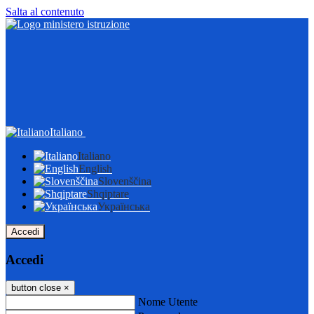
Salta al contenuto
Italiano
Italiano
English
Slovenščina
Shqiptare
Українська
Accedi
Accedi
button close
×
Nome Utente