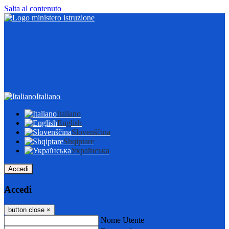
Salta al contenuto
Italiano
Italiano
English
Slovenščina
Shqiptare
Українська
Accedi
Accedi
button close
×
Nome Utente