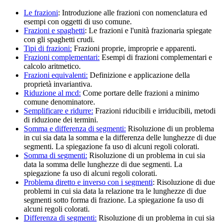
Le frazioni
:
Introduzione alle frazioni con nomenclatura ed
esempi con oggetti di uso comune.
Frazioni e spaghetti
:
Le frazioni e l'unità frazionaria spiegate
con gli spaghetti crudi.
Tipi di frazioni:
Frazioni proprie, improprie e apparenti.
Frazioni complementari:
Esempi di frazioni complementari e
calcolo aritmetico.
Frazioni equivalenti:
Definizione e applicazione della
proprietà invariantiva.
Riduzione al mcd:
Come portare delle frazioni a minimo
comune denominatore.
Semplificare e ridurre:
Frazioni riducibili e irriducibili, metodi
di riduzione dei termini.
Somma e differenza di segmenti:
Risoluzione di un problema
in cui sia data la somma e la differenza delle lunghezze di due
segmenti.
La spiegazione fa uso di alcuni regoli colorati.
Somma di segmenti:
Risoluzione di un problema in cui sia
data la somma delle lunghezze di due segmenti.
La
spiegazione fa uso di alcuni regoli colorati.
Problema diretto e inverso con i segmenti
:
Risoluzione di due
problemi in cui sia data la relazione tra le lunghezze di due
segmenti sotto forma di frazione.
La spiegazione fa uso di
alcuni regoli colorati.
Differenza di segmenti:
Risoluzione di un problema in cui sia