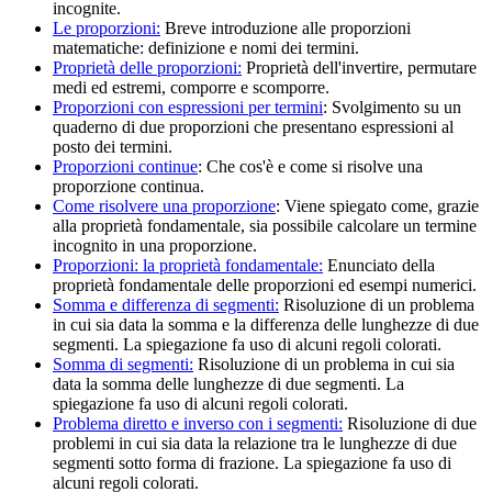
incognite.
Le proporzioni:
Breve introduzione alle proporzioni
matematiche: definizione e nomi dei termini.
Proprietà delle proporzioni:
Proprietà dell'invertire, permutare
medi ed estremi, comporre e scomporre.
Proporzioni con espressioni per termini
:
Svolgimento su un
quaderno di due proporzioni che presentano espressioni al
posto dei termini.
Proporzioni continue
:
Che cos'è e come si risolve una
proporzione continua.
Come risolvere una proporzione
:
Viene spiegato come, grazie
alla proprietà fondamentale, sia possibile calcolare un termine
incognito in una proporzione.
Proporzioni: la proprietà fondamentale:
Enunciato della
proprietà fondamentale delle proporzioni ed esempi numerici.
Somma e differenza di segmenti:
Risoluzione di un problema
in cui sia data la somma e la differenza delle lunghezze di due
segmenti. La spiegazione fa uso di alcuni regoli colorati.
Somma di segmenti:
Risoluzione di un problema in cui sia
data la somma delle lunghezze di due segmenti.
La
spiegazione fa uso di alcuni regoli colorati.
Problema diretto e inverso con i segmenti:
Risoluzione di due
problemi in cui sia data la relazione tra le lunghezze di due
segmenti sotto forma di frazione. La spiegazione fa uso di
alcuni regoli colorati.