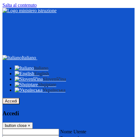
Salta al contenuto
Italiano
Italiano
English
Slovenščina
Shqiptare
Українська
Accedi
Accedi
button close
×
Nome Utente