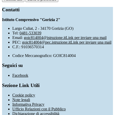
Contatti
Istituto Comprensivo "Gorizia 2"
Largo Culiat, 2 - 34170 Gorizia (GO)
Tel:
0481-533039
Email:
goic814004@istruzione.it
Link per inviare una mail
PEC:
goic814004@pec.istruzione.it
Link per inviare una mail
C.F.: 91036570314
Codice Meccanografico: GOIC814004
Seguici su
Facebook
Sezione Link Utili
Cookie policy
Note legali
Informativa Privacy
Ufficio Relazioni con il Pubblico
Dichiarazione di accessibilità