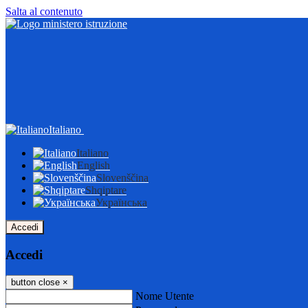
Salta al contenuto
Italiano
Italiano
English
Slovenščina
Shqiptare
Українська
Accedi
Accedi
button close
×
Nome Utente