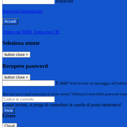
Password
Password dimenticata?
-
Entra con SPID
Entra con CIE
Seleziona utente
button close
×
Recupero password
button close
×
E-mail
Verrà inviato un messaggio all'indirizz
Non hai una e-mail associata al nome utente? Effettua il reset della password tram
E-mail inviata, si prega di controllare la casella di posta elettronica!
Errore
Chiudi