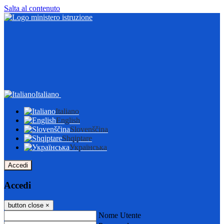
Salta al contenuto
Italiano
Italiano
English
Slovenščina
Shqiptare
Українська
Accedi
Accedi
button close
×
Nome Utente