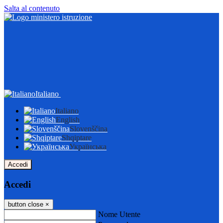
Salta al contenuto
Italiano
Italiano
English
Slovenščina
Shqiptare
Українська
Accedi
Accedi
button close
×
Nome Utente