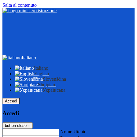
Salta al contenuto
Italiano
Italiano
English
Slovenščina
Shqiptare
Українська
Accedi
Accedi
button close
×
Nome Utente