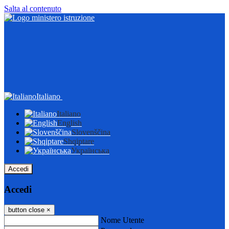
Salta al contenuto
Italiano
Italiano
English
Slovenščina
Shqiptare
Українська
Accedi
Accedi
button close
×
Nome Utente