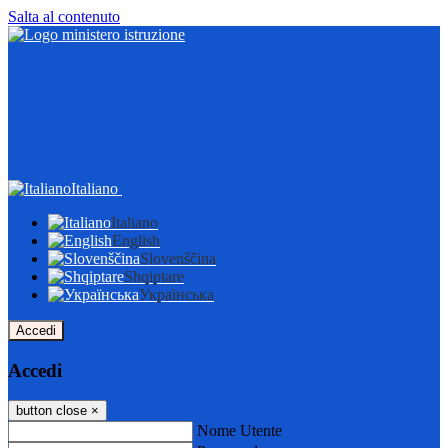
Salta al contenuto
Italiano
Italiano
English
Slovenščina
Shqiptare
Українська
Accedi
Accedi
button close
×
Nome Utente