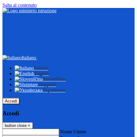
Salta al contenuto
Italiano
Italiano
English
Slovenščina
Shqiptare
Українська
Accedi
Accedi
button close
×
Nome Utente