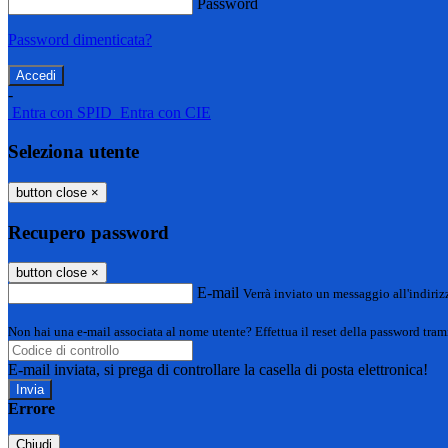
Password
Password dimenticata?
-
Entra con SPID
Entra con CIE
Seleziona utente
button close
×
Recupero password
button close
×
E-mail
Verrà inviato un messaggio all'indirizz
Non hai una e-mail associata al nome utente? Effettua il reset della password tram
E-mail inviata, si prega di controllare la casella di posta elettronica!
Errore
Chiudi