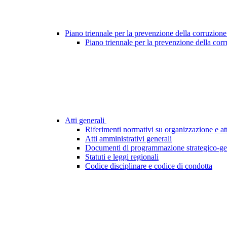
Piano triennale per la prevenzione della corruzione
Piano triennale per la prevenzione della cor
Atti generali
Riferimenti normativi su organizzazione e att
Atti amministrativi generali
Documenti di programmazione strategico-ge
Statuti e leggi regionali
Codice disciplinare e codice di condotta