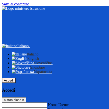
Salta al contenuto
Italiano
Italiano
English
Slovenščina
Shqiptare
Українська
Accedi
Accedi
button close
×
Nome Utente