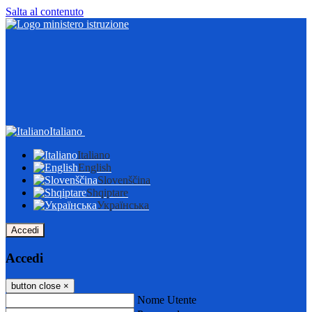
Salta al contenuto
Italiano
Italiano
English
Slovenščina
Shqiptare
Українська
Accedi
Accedi
button close
×
Nome Utente