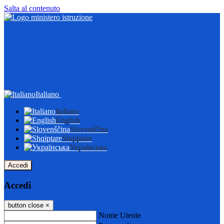
Salta al contenuto
Italiano
Italiano
English
Slovenščina
Shqiptare
Українська
Accedi
Accedi
button close
×
Nome Utente