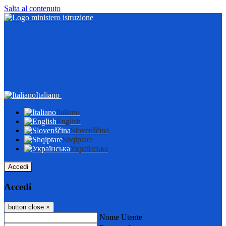
Salta al contenuto
Italiano
Italiano
English
Slovenščina
Shqiptare
Українська
Accedi
Accedi
button close
×
Nome Utente