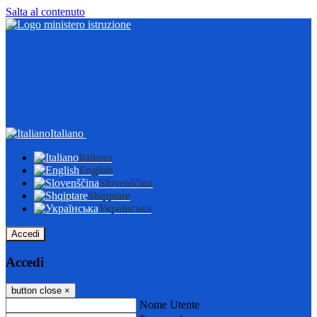
Salta al contenuto
Italiano
Italiano
English
Slovenščina
Shqiptare
Українська
Accedi
Accedi
button close
×
Nome Utente