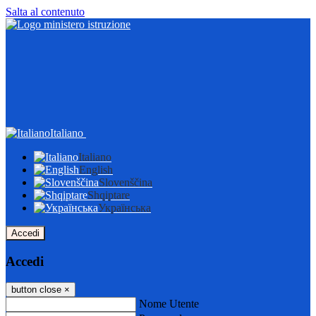
Salta al contenuto
Italiano
Italiano
English
Slovenščina
Shqiptare
Українська
Accedi
Accedi
button close
×
Nome Utente