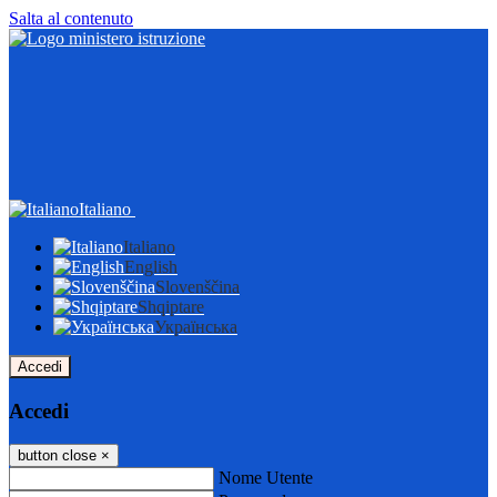
Salta al contenuto
Italiano
Italiano
English
Slovenščina
Shqiptare
Українська
Accedi
Accedi
button close
×
Nome Utente