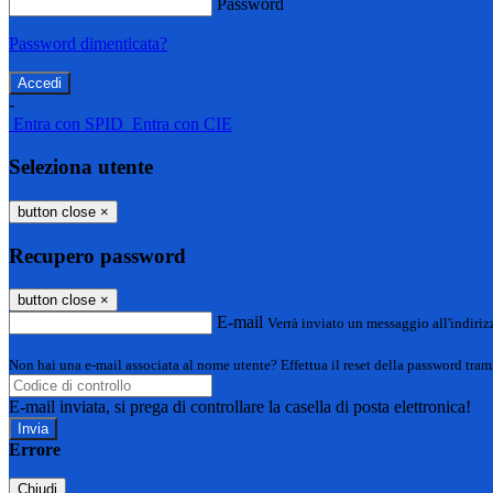
Password
Password dimenticata?
-
Entra con SPID
Entra con CIE
Seleziona utente
button close
×
Recupero password
button close
×
E-mail
Verrà inviato un messaggio all'indirizz
Non hai una e-mail associata al nome utente? Effettua il reset della password tram
E-mail inviata, si prega di controllare la casella di posta elettronica!
Errore
Chiudi