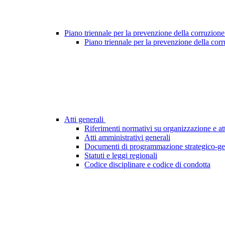
Piano triennale per la prevenzione della corruzione
Piano triennale per la prevenzione della cor
Atti generali
Riferimenti normativi su organizzazione e att
Atti amministrativi generali
Documenti di programmazione strategico-ge
Statuti e leggi regionali
Codice disciplinare e codice di condotta