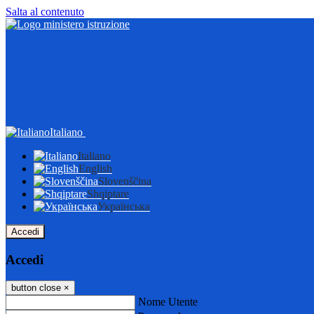
Salta al contenuto
Italiano
Italiano
English
Slovenščina
Shqiptare
Українська
Accedi
Accedi
button close
×
Nome Utente