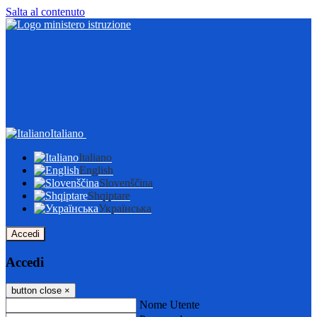
Salta al contenuto
Italiano
Italiano
English
Slovenščina
Shqiptare
Українська
Accedi
Accedi
button close
×
Nome Utente