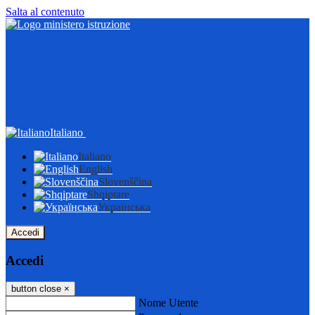
Salta al contenuto
Italiano
Italiano
English
Slovenščina
Shqiptare
Українська
Accedi
Accedi
button close
×
Nome Utente